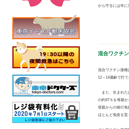
から守るには年に
◆ 混合ワクチ
◆ 狂犬病予
混合ワクチン
混合ワクチン接種は
12～14週齢で打
また、生まれたば
の約97％を母親
母親からの移行免
ほとんど免疫を貰