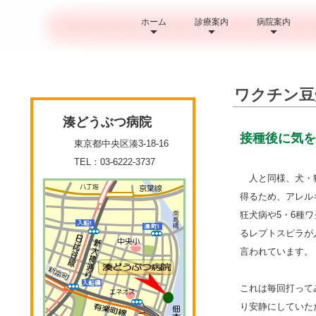
ホーム
診療案内
病院案内
ワクチン豆
湊どうぶつ病院
接種後に気を
東京都中央区湊3-18-16
TEL：03-6222-3737
人と同様、犬・猫
得るため、アレル
狂犬病や5・6種ワク
るレプトスピラが入っ
言われています。
これは毎回打って
り安静にしていた